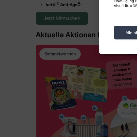
Einwilligung z
®
frei öl
Anti-AgeÖl
Abs. 1 lit. a
Jetzt Mitmachen
Alle a
Aktuelle Aktionen für Sie
Zu den
Sommerwochen