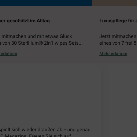
er geschützt im Alltag
Luxuspflege für 
t mitmachen und mit etwas Glück
Jetzt mitmachen
s von 30 Sterillium® 2in1 wipes Sets
eines von 7 frei 
nnen!
gewinnen!
erfahren
Mehr erfahren
!
pielt sich wieder draußen ab – und genau
 Magazins. Freuen Sie sich auf