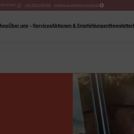
392362857
+49-39233406
info@neue-apotheke-zerbst.de
shop
Über uns
Services
Aktionen & Empfehlungen
Newsletter