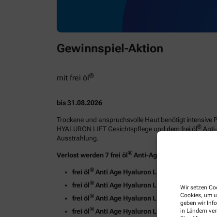
Gewinnspiel-Aktion
®
mit frei öl
bis 31.08.2026
Trockene und anspruchsvolle Haut benötigt intensive Pf
®
HYALURON LIFT Gesichtspflege und dem frei öl
Anti-
Ausstrahlung.
®
Verlost werden 7 frei öl
Anti-Age Sets mit folgende
®
frei öl
Anti Age Hyaluron Lift TagesPflege LSF
®
frei öl
Anti Age Hyaluron Lift NachtPflege
Wir setzen Coo
Cookies, um u
®
frei öl
Anti Age Hyaluron LiftT IntensivSerum
geben wir Inf
®
frei öl
Anti Age Hyaluron Lift All-In-One Konze
in Ländern ve