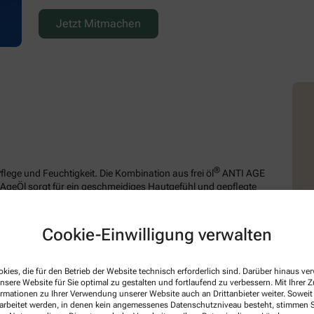
Jetzt Mitmachen
®
lege und Feuchtigkeit. Die Kombination aus frei öl
ANTI AGE
AgeÖl sorgt für ein geschmeidiges Hautgefühl und gepflegte
m Inhalt:
Cookie-Einwilligung verwalten
 15
kies, die für den Betrieb der Website technisch erforderlich sind. Darüber hinaus v
nsere Website für Sie optimal zu gestalten und fortlaufend zu verbessern. Mit Ihrer
ormationen zu Ihrer Verwendung unserer Website auch an Drittanbieter weiter. Soweit
ntrat
rarbeitet werden, in denen kein angemessenes Datenschutzniveau besteht, stimmen Si