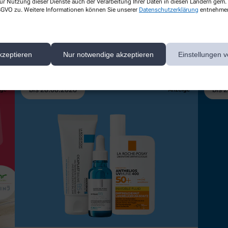
ur Nutzung dieser Dienste auch der Verarbeitung Ihrer Daten in diesen Ländern gem. 
 DSGVO zu. Weitere Informationen können Sie unserer
Datenschutzerklärung
entnehme
kzeptieren
Nur notwendige akzeptieren
Einstellungen v
 Aktionen
bis 28.08.2026
bis 