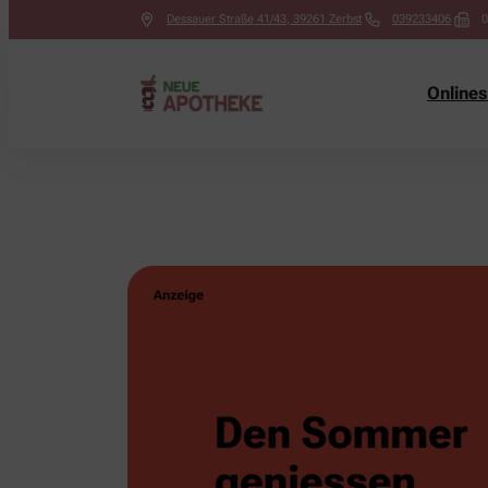
Dessauer Straße 41/43
,
39261
Zerbst
039233406
0
Online