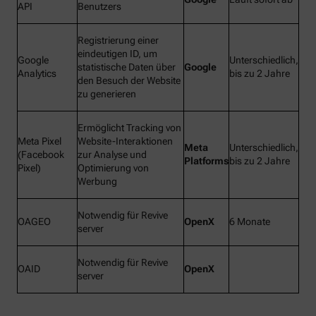
API
Benutzers
Registrierung einer
eindeutigen ID, um
Google
Unterschiedlich,
statistische Daten über
Google
Analytics
bis zu 2 Jahre
den Besuch der Website
zu generieren
Ermöglicht Tracking von
Meta Pixel
Website-Interaktionen
Meta
Unterschiedlich,
(Facebook
zur Analyse und
Platforms
bis zu 2 Jahre
Pixel)
Optimierung von
Werbung
Notwendig für Revive
OAGEO
OpenX
6 Monate
server
Notwendig für Revive
OAID
OpenX
server