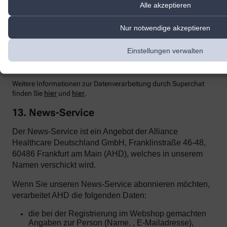
Einsehen der übermittelten Chat-Inhalte ausschließt.
Alle akzeptieren
Zur Optimierung
unserer Kundenk
ommunikation und zur
Nur notwendige akzeptieren
Bereitstellung der Kontaktmöglichkeiten nutzen wir den Dienst
Superchat der SuperX GmbH, Prenzlauer Allee 242, 10405 Berlin.
Superchat agiert als Auftragsverarbeiter gemäß Art. 28 DSGVO.
Einstellungen verwalten
Mit dem Anbieter wurde ein entsprechender Vertrag zur
Auftragsverarbeitung abgeschlossen.
Weitere Informationen zur Datenverarbeitung durch Superchat
finden Sie
hier
und
hier
.
13. News-Service
Der News-Service ist ein Angebot der Alliance
Healthcare Deutschland GmbH, Franklinstraße 46-48,
60486 Frankfurt am Main (AHD), welches in unserem
Namen verschickt wird.
Wenn Sie unseren News-Service abonnieren möchten,
verarbeitet AHD die folgenden Daten:
die bei der Registrierung im Webshop gemachten
Angaben zur Person (Name, , E-Mailadresse),