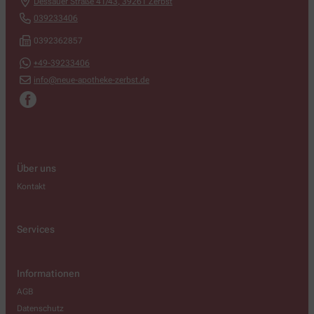
Dessauer Straße 41/43
,
39261
Zerbst
039233406
0392362857
+49-39233406
info@neue-apotheke-zerbst.de
Über uns
Kontakt
Services
Informationen
AGB
Datenschutz