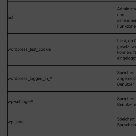
Administr
das
acf
seitenübe
Funktionen
Liest, ob 
gesetzt w
wordpress_test_cookie
können. N
eingelogg
Speichert
wordpress_logged_in_*
angemeld
Benutzer
Speichert
wp-settings-*
Benutzere
Speichert
wp_lang
Sprachein