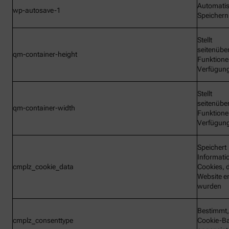
Automati
wp-autosave-1
Speichern
Stellt
seitenübe
qm-container-height
Funktione
Verfügun
Stellt
seitenübe
qm-container-width
Funktione
Verfügun
Speichert
Informati
cmplz_cookie_data
Cookies, d
Website e
wurden
Bestimmt,
cmplz_consenttype
Cookie-B