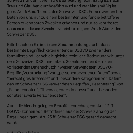
Schweiz nur dann, wenn die Bearbeitung rechtmäßig ist, nach
Treu und Glauben durchgeführt wird und verhältnismäßig ist
gem. Art. 6 Abs. 1 und 2 des Schweizer DSG. Ferner werden Ihre
Daten von uns nur zu einem bestimmten und für die betroffene
Person erkennbaren Zwecken erhoben und nur so verarbeitet,
dass es mit diesen Zwecken vereinbar ist gem. Art. 6 Abs. 3 des
Schweizer DSG.
Bitte beachten Sie in diesem Zusammenhang auch, dass
bestimmte Begrifflichkeiten unter der DSGVO zwar anders
formuliert sind, jedoch die gleiche rechtliche Bedeutung wie unter
dem Schweizer DSG innehaben. So entsprechen die in den
vorliegenden Datenschutzhinweisen verwendeten DSGVO-
Begriffe „Verarbeitung“ von „personenbezogenen Daten“ sowie
"berechtigtes Interesse" und "besondere Kategorien von Daten"
den im Schweizer DSG verwendeten Begriffen „Bearbeitung“ von
„Personendaten“, "überwiegendes Interesse" und "besonders
schützenswerte Personendaten".
Auch die hier dargelegten Betroffenenrechte gem. Art. 12 ff.
DSGVO können von Betroffenen aus der Schweiz analog den
Regelungen gem. Art. 25 ff. Schweizer DSG geltend gemacht
werden.