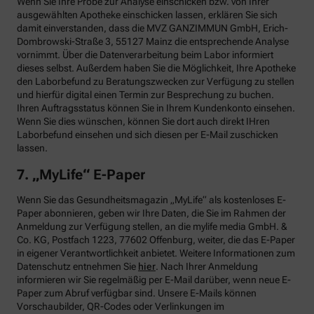
Wenn Sie Ihre Probe zur Analyse einschicken bzw. von Ihrer
ausgewählten Apotheke einschicken lassen, erklären Sie sich
damit einverstanden, dass die MVZ GANZIMMUN GmbH, Erich-
Dombrowski-Straße 3, 55127 Mainz die entsprechende Analyse
vornimmt. Über die Datenverarbeitung beim Labor informiert
dieses selbst. Außerdem haben Sie die Möglichkeit, Ihre Apotheke
den Laborbefund zu Beratungszwecken zur Verfügung zu stellen
und hierfür digital einen Termin zur Besprechung zu buchen.
Ihren Auftragsstatus können Sie in Ihrem Kundenkonto einsehen.
Wenn Sie dies wünschen, können Sie dort auch direkt IHren
Laborbefund einsehen und sich diesen per E-Mail zuschicken
lassen.
7. „MyLife“ E-Paper
Wenn Sie das Gesundheitsmagazin „MyLife“ als kostenloses E-
Paper abonnieren, geben wir Ihre Daten, die Sie im Rahmen der
Anmeldung zur Verfügung stellen, an die mylife media GmbH. &
Co. KG, Postfach 1223, 77602 Offenburg, weiter, die das E-Paper
in eigener Verantwortlichkeit anbietet. Weitere Informationen zum
Datenschutz entnehmen Sie
hier
. Nach Ihrer Anmeldung
informieren wir Sie regelmäßig per E-Mail darüber, wenn neue E-
Paper zum Abruf verfügbar sind. Unsere E-Mails können
Vorschaubilder, QR-Codes oder Verlinkungen im