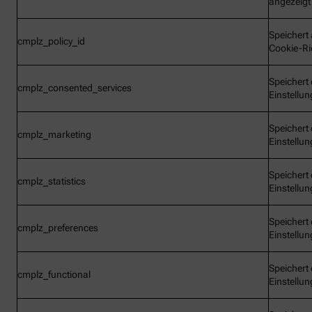
angezeigt
Speichert 
cmplz_policy_id
Cookie-Ric
Speichert 
cmplz_consented_services
Einstellu
Speichert 
cmplz_marketing
Einstellu
Speichert 
cmplz_statistics
Einstellu
Speichert 
cmplz_preferences
Einstellu
Speichert 
cmplz_functional
Einstellu