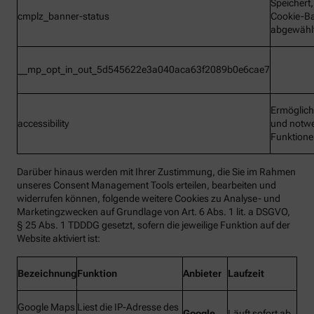
Speichert
cmplz_banner-status
Cookie-B
abgewähl
__mp_opt_in_out_5d545622e3a040aca63f2089b0e6cae7
Ermöglic
accessibility
und notw
Funktion
Darüber hinaus werden mit Ihrer Zustimmung, die Sie im Rahmen
unseres Consent Management Tools erteilen, bearbeiten und
widerrufen können, folgende weitere Cookies zu Analyse- und
Marketingzwecken auf Grundlage von Art. 6 Abs. 1 lit. a DSGVO,
§ 25 Abs. 1 TDDDG gesetzt, sofern die jeweilige Funktion auf der
Website aktiviert ist:
Bezeichnung
Funktion
Anbieter
Laufzeit
Google Maps
Liest die IP-Adresse des
Google
Läuft sofort ab