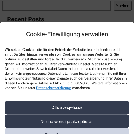
Suchen
Recent Posts
Hello world!
Cookie-Einwilligung verwalten
Recent Comments
Wir setzen Cookies, die für den Betrieb der Website technisch erforderlich
A WordPress Commenter
zu
Hello world!
sind. Darüber hinaus verwenden wir Cookies, um unsere Website für Sie
optimal zu gestalten und fortlaufend zu verbessern. Mit Ihrer Zustimmung
geben wir Informationen zu Ihrer Verwendung unserer Website auch an
Drittanbieter weiter. Soweit dabei Daten in Ländern verarbeitet werden, in
denen kein angemessenes Datenschutzniveau besteht, stimmen Sie mit Ihrer
Einwilligung zur Nutzung dieser Dienste auch der Verarbeitung Ihrer Daten in
Kontakt
diesen Ländern gem. Artikel 49 Abs. 1 lit. a DSGVO zu. Weitere Informationen
können Sie unserer
Datenschutzerklärung
entnehmen.
Neue Apotheke
Dessauer Straße 41/43
,
39261
Zerbst
Alle akzeptieren
039233406
Nur notwendige akzeptieren
0392362857
+49-39233406